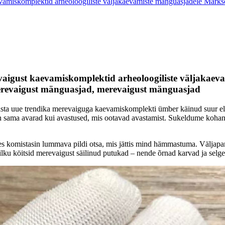
evamiskomplektid arheoloogiliste väljakaevamiste mänguasjadele Märk
vaigust kaevamiskomplektid arheoloogiliste väljakae
erevaigust mänguasjad, merevaigust mänguasjad
sta uue trendika merevaiguga kaevamiskomplekti ümber käinud suur ele
 on sama avarad kui avastused, mis ootavad avastamist. Sukeldume koh
des komistasin lummava pildi otsa, mis jättis mind hämmastuma. Välja
ilku köitsid merevaigust säilinud putukad – nende õrnad karvad ja selg