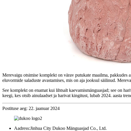
Merevaigu otsimise komplekt on värav putukate maailma, pakkudes ainu
eluvormide saladuste avastamises, mis on aja jooksul säilinud. Merevai
See komplekt on enamat kui lihtsalt kaevamismänguasjad; see on hari
keegi, kes otsib ainulaadset ja harivat kingitust, lubab 2024. aasta 
Postituse aeg: 22. jaanuar 2024
Aadress:
Jinhua City Dukoo Mänguasjad Co., Ltd.