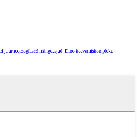
lid ja arheoloogilised mänguasjad
,
Dino kaevamiskomplekt
,