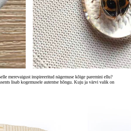
s selle merevaigust inspireeritud nägemuse kõige paremini ellu?
ssents lisab kogemusele autentse hõngu. Kuju ja värvi valik on