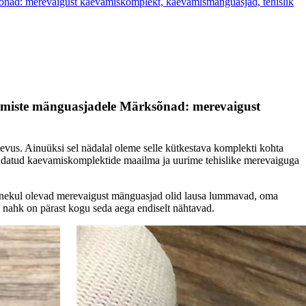
sõnad: merevaigust kaevamiskomplekt, kaevamismänguasjad, tehislik
vamiste mänguasjadele Märksõnad: merevaigust
vus. Ainuüksi sel nädalal oleme selle kütkestava komplekti kohta
andatud kaevamiskomplektide maailma ja uurime tehislike merevaiguga
panekul olevad merevaigust mänguasjad olid lausa lummavad, oma
e nahk on pärast kogu seda aega endiselt nähtavad.