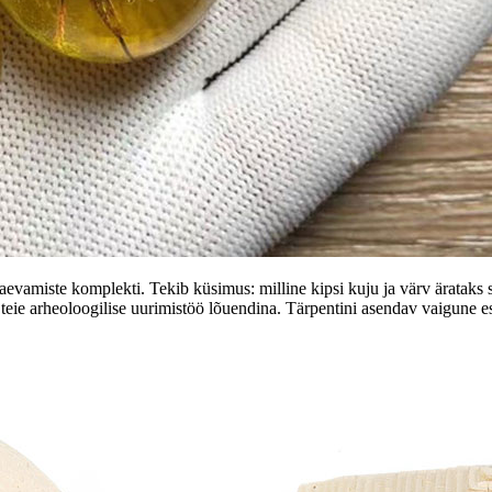
ljakaevamiste komplekti. Tekib küsimus: milline kipsi kuju ja värv äratak
teie arheoloogilise uurimistöö lõuendina. Tärpentini asendav vaigune e