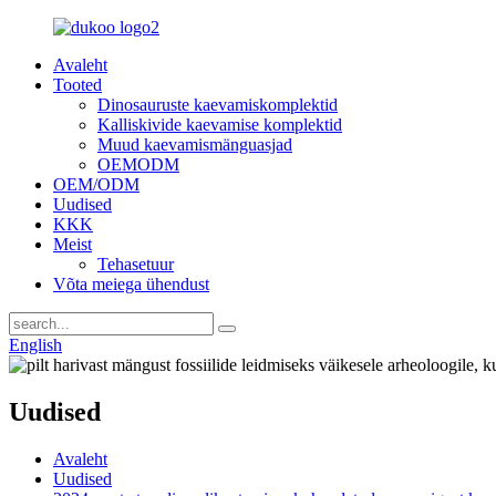
Avaleht
Tooted
Dinosauruste kaevamiskomplektid
Kalliskivide kaevamise komplektid
Muud kaevamismänguasjad
OEMODM
OEM/ODM
Uudised
KKK
Meist
Tehasetuur
Võta meiega ühendust
English
Uudised
Avaleht
Uudised