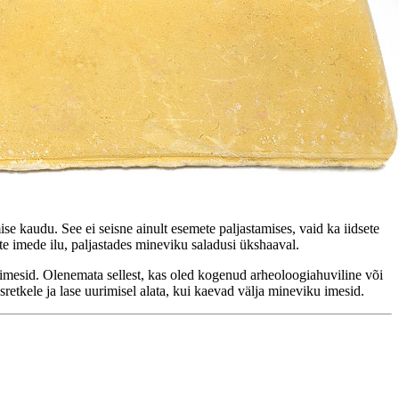
 kaudu. See ei seisne ainult esemete paljastamises, vaid ka iidsete
te imede ilu, paljastades mineviku saladusi ükshaaval.
imesid. Olenemata sellest, kas oled kogenud arheoloogiahuviline või
etkele ja lase uurimisel alata, kui kaevad välja mineviku imesid.