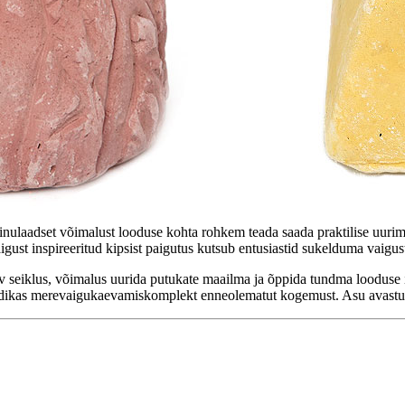
laadset võimalust looduse kohta rohkem teada saada praktilise uurimise
gust inspireeritud kipsist paigutus kutsub entusiastid sukelduma vaigus
v seiklus, võimalus uurida putukate maailma ja õppida tundma looduse 
trendikas merevaigukaevamiskomplekt enneolematut kogemust. Asu avastusr