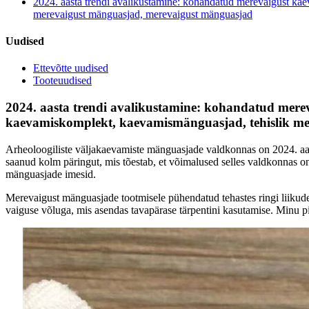
2024. aasta trendi avalikustamine: kohandatud merevaigust ka
merevaigust mänguasjad, merevaigust mänguasjad
Uudised
Ettevõtte uudised
Tooteuudised
2024. aasta trendi avalikustamine: kohandatud mere
kaevamiskomplekt, kaevamismänguasjad, tehislik m
Arheoloogiliste väljakaevamiste mänguasjade valdkonnas on 2024. aa
saanud kolm päringut, mis tõestab, et võimalused selles valdkonnas
mänguasjade imesid.
Merevaigust mänguasjade tootmisele pühendatud tehastes ringi liiku
vaiguse võluga, mis asendas tavapärase tärpentini kasutamise. Minu p