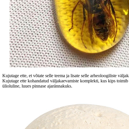
Kujutage ette, et võtate selle teema ja lisate selle arheoloogiliste vä
Kujutage ette kohandatud väljakaevamiste komplekti, kus kips toimib 
ülioluline, luues pinnase ajarännakuks.