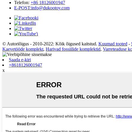
Telefon:
+86 18126001947
E-POST:
info@dukootoy.com
© Autoriõigus - 2010-2022: Kõik õigused kaitstud.
Kuumad tooted
-
Kaevetööde komplekt
,
Harivad fossiilide komplektid
,
Varreteaduse ko
Saada e-kiri
+8618126001947
x